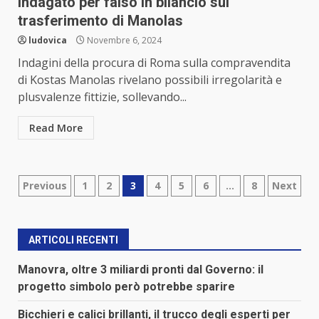
indagato per falso in bilancio sul
trasferimento di Manolas
ludovica
Novembre 6, 2024
Indagini della procura di Roma sulla compravendita
di Kostas Manolas rivelano possibili irregolarità e
plusvalenze fittizie, sollevando...
Read More
Paginazione
Previous
1
2
3
4
5
6
…
8
Next
degli
articoli
ARTICOLI RECENTI
Manovra, oltre 3 miliardi pronti dal Governo: il
progetto simbolo però potrebbe sparire
Bicchieri e calici brillanti, il trucco degli esperti per