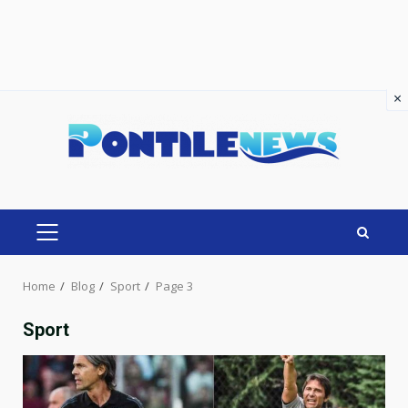
×
×
Skip
to
content
PRIMARY
MENU
Home
Blog
Sport
Page 3
Sport