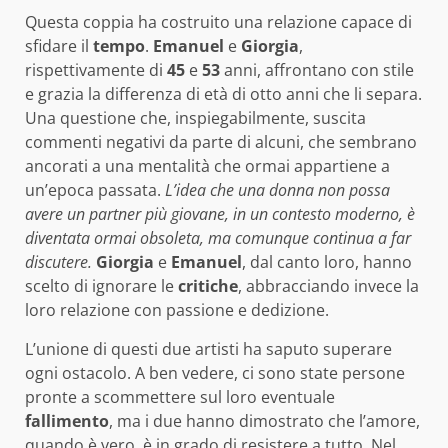
Questa coppia ha costruito una relazione capace di
sfidare il
tempo
.
Emanuel
e
Giorgia
,
rispettivamente di
45
e
53
anni, affrontano con stile
e grazia la differenza di età di otto anni che li separa.
Una questione che, inspiegabilmente, suscita
commenti negativi da parte di alcuni, che sembrano
ancorati a una mentalità che ormai appartiene a
un’epoca passata.
L’idea che una donna non possa
avere un partner più giovane, in un contesto moderno, è
diventata ormai obsoleta, ma comunque continua a far
discutere.
Giorgia
e
Emanuel
, dal canto loro, hanno
scelto di ignorare le
critiche
, abbracciando invece la
loro relazione con passione e dedizione.
L’unione di questi due artisti ha saputo superare
ogni ostacolo. A ben vedere, ci sono state persone
pronte a scommettere sul loro eventuale
fallimento
, ma i due hanno dimostrato che l’amore,
quando è vero, è in grado di resistere a tutto. Nel