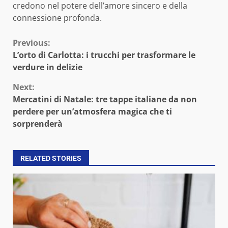
credono nel potere dell’amore sincero e della
connessione profonda.
Continue
Previous:
L’orto di Carlotta: i trucchi per trasformare le
Reading
verdure in delizie
Next:
Mercatini di Natale: tre tappe italiane da non
perdere per un’atmosfera magica che ti
sorprenderà
RELATED STORIES