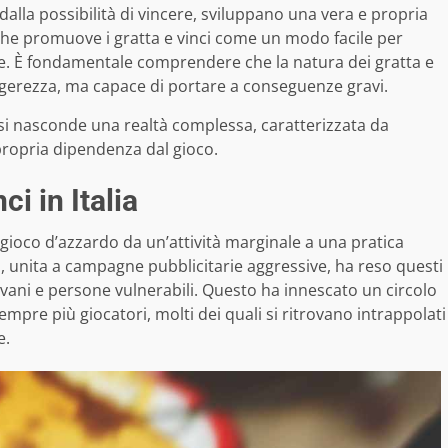
 dalla possibilità di vincere, sviluppano una vera e propria
che promuove i gratta e vinci come un modo facile per
one. È fondamentale comprendere che la natura dei gratta e
ggerezza, ma capace di portare a conseguenze gravi.
o si nasconde una realtà complessa, caratterizzata da
 propria dipendenza dal gioco.
ci in Italia
gioco d’azzardo da un’attività marginale a una pratica
sto, unita a campagne pubblicitarie aggressive, ha reso questi
giovani e persone vulnerabili. Questo ha innescato un circolo
mpre più giocatori, molti dei quali si ritrovano intrappolati
e.