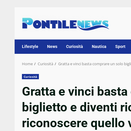
Skip
to
content
Lifestyle
News
Curiosità
Nautica
Sport
Home
Curiosità
Gratta e vinci basta comprare un solo bigli
Curiosità
Gratta e vinci bast
biglietto e diventi ri
riconoscere quello 