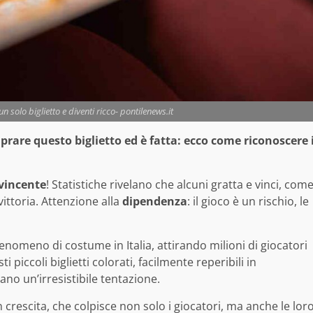
 solo biglietto e diventi ricco- pontilenews.it
prare questo biglietto ed è fatta: ecco come riconoscere 
vincente
! Statistiche rivelano che alcuni gratta e vinci, com
 vittoria. Attenzione alla
dipendenza
: il gioco è un rischio, le
enomeno di costume in Italia, attirando milioni di giocatori
 piccoli biglietti colorati, facilmente reperibili in
no un’irresistibile tentazione.
 crescita, che colpisce non solo i giocatori, ma anche le lor