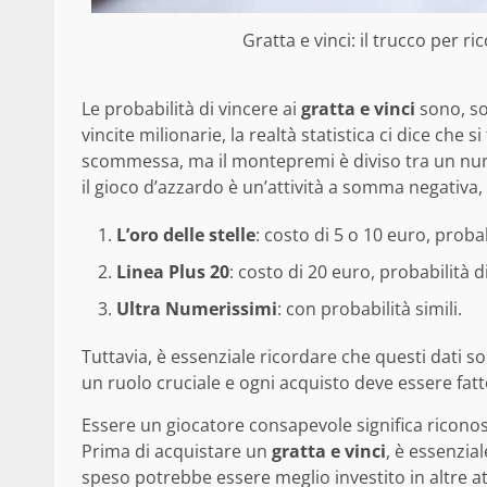
Gratta e vinci: il trucco per r
Le probabilità di vincere ai
gratta e vinci
sono, so
vincite milionarie, la realtà statistica ci dice che s
scommessa, ma il montepremi è diviso tra un nu
il gioco d’azzardo è un’attività a somma negativa,
L’oro delle stelle
: costo di 5 o 10 euro, probabi
Linea Plus 20
: costo di 20 euro, probabilità di
Ultra Numerissimi
: con probabilità simili.
Tuttavia, è essenziale ricordare che questi dati s
un ruolo cruciale e ogni acquisto deve essere fat
Essere un giocatore consapevole significa riconosce
Prima di acquistare un
gratta e vinci
, è essenzia
speso potrebbe essere meglio investito in altre atti