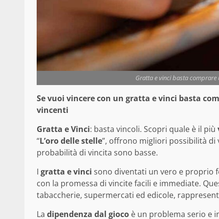
Gratta e vinci basta comprare un
Se vuoi vincere con un gratta e vinci basta com
vincenti
Gratta e Vinci
: basta vincoli. Scopri quale è il più
“
L’oro delle stelle
”, offrono migliori possibilità di
probabilità di vincita sono basse.
I
gratta e vinci
sono diventati un vero e proprio f
con la promessa di vincite facili e immediate. Questi
tabaccherie, supermercati ed edicole, rappresenta
La
dipendenza dal gioco
è un problema serio e in