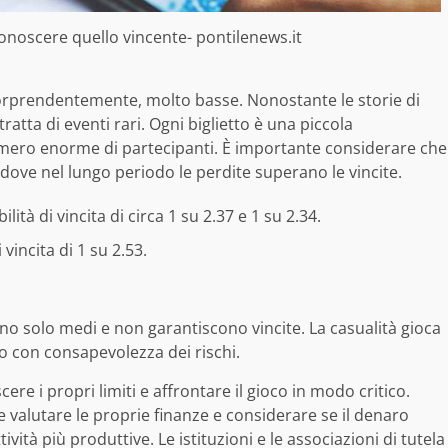
iconoscere quello vincente- pontilenews.it
rprendentemente, molto basse. Nonostante le storie di
i tratta di eventi rari. Ogni biglietto è una piccola
mero enorme di partecipanti. È importante considerare che
 dove nel lungo periodo le perdite superano le vincite.
lità di vincita di circa 1 su 2.37 e 1 su 2.34.
 vincita di 1 su 2.53.
ono solo medi e non garantiscono vincite. La casualità gioca
to con consapevolezza dei rischi.
re i propri limiti e affrontare il gioco in modo critico.
le valutare le proprie finanze e considerare se il denaro
vità più produttive. Le istituzioni e le associazioni di tutela