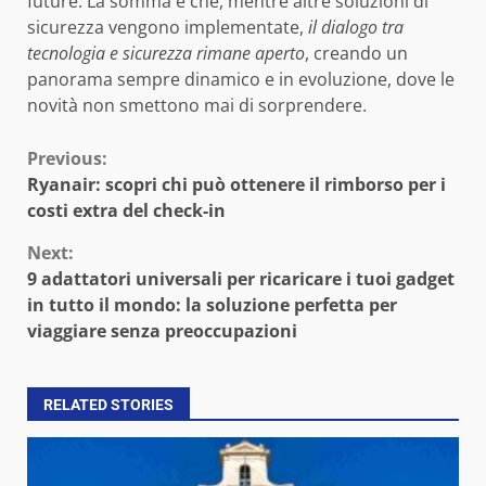
future. La somma è che, mentre altre soluzioni di
sicurezza vengono implementate,
il dialogo tra
tecnologia e sicurezza rimane aperto
, creando un
panorama sempre dinamico e in evoluzione, dove le
novità non smettono mai di sorprendere.
Continue
Previous:
Ryanair: scopri chi può ottenere il rimborso per i
Reading
costi extra del check-in
Next:
9 adattatori universali per ricaricare i tuoi gadget
in tutto il mondo: la soluzione perfetta per
viaggiare senza preoccupazioni
RELATED STORIES