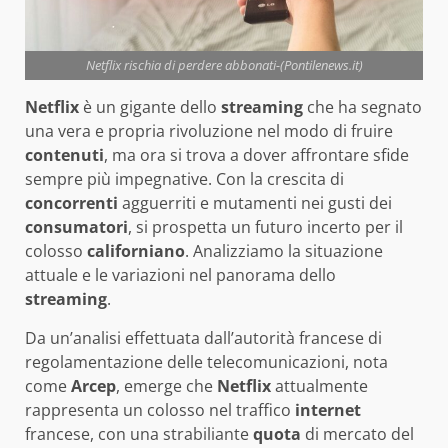
Netflix rischia di perdere abbonati-(Pontilenews.it)
Netflix
è un gigante dello
streaming
che ha segnato
una vera e propria rivoluzione nel modo di fruire
contenuti
, ma ora si trova a dover affrontare sfide
sempre più impegnative. Con la crescita di
concorrenti
agguerriti e mutamenti nei gusti dei
consumatori
, si prospetta un futuro incerto per il
colosso
californiano
. Analizziamo la situazione
attuale e le variazioni nel panorama dello
streaming
.
Da un’analisi effettuata dall’autorità francese di
regolamentazione delle telecomunicazioni, nota
come
Arcep
, emerge che
Netflix
attualmente
rappresenta un colosso nel traffico
internet
francese, con una strabiliante
quota
di mercato del