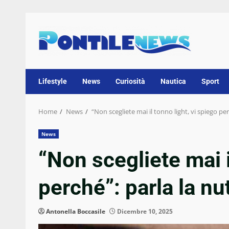
Skip
to
content
Lifestyle
News
Curiosità
Nautica
Sport
Home
News
“Non scegliete mai il tonno light, vi spiego per
News
“Non scegliete mai i
perché”: parla la nu
Antonella Boccasile
Dicembre 10, 2025