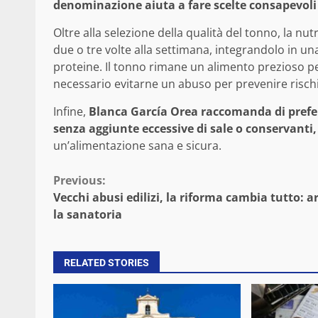
denominazione aiuta a fare scelte consapevoli e
Oltre alla selezione della qualità del tonno, la nu
due o tre volte alla settimana, integrandolo in una d
proteine. Il tonno rimane un alimento prezioso pe
necessario evitarne un abuso per prevenire rischi
Infine,
Blanca García Orea raccomanda di preferi
senza aggiunte eccessive di sale o conservanti,
un’alimentazione sana e sicura.
Continue
Previous:
Vecchi abusi edilizi, la riforma cambia tutto: a
Reading
la sanatoria
RELATED STORIES