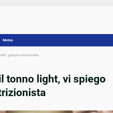
Meteo
ché”: parla la nutrizionista
l tonno light, vi spiego
trizionista