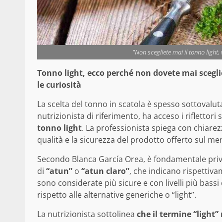
"Non scegliete mai il tonno light, 
Tonno light, ecco perché non dovete mai sceglier
le curiosità
La scelta del tonno in scatola è spesso sottovalut
nutrizionista di riferimento, ha acceso i riflettori
tonno light
. La professionista spiega con chiarez
qualità e la sicurezza del prodotto offerto sul me
Secondo Blanca García Orea, è fondamentale privi
di
“atun”
o
“atun claro”
, che indicano rispettiva
sono considerate più sicure e con livelli più bas
rispetto alle alternative generiche o “light”.
La nutrizionista sottolinea
che il termine “light