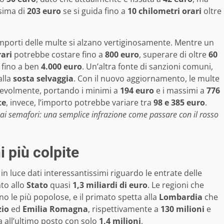
sima di
203 euro
se si guida fino a
10 chilometri orari
oltre
 importi delle multe si alzano vertiginosamente. Mentre un
rari
potrebbe costare fino a
800 euro
, superare di oltre
60
a fino a ben
4.000 euro
. Un’altra fonte di sanzioni comuni,
alla
sosta selvaggia
. Con il nuovo aggiornamento, le multe
evolmente, portando i minimi a
194 euro
e i massimi a
776
te
, invece, l’importo potrebbe variare tra
98 e 385 euro
.
i semafori: una semplice infrazione come passare con il rosso
i più colpite
n luce dati interessantissimi riguardo le entrate delle
ato allo
Stato
quasi
1,3 miliardi di euro
. Le regioni che
 le più popolose, e il primato spetta alla
Lombardia
che
zio
ed
Emilia Romagna
, rispettivamente a
130 milioni
e
a all’ultimo posto con solo
1,4 milioni
.