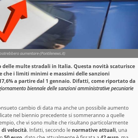
 potrebbero aumentare-(Pontilenews.it)
 delle multe stradali in Italia. Questa novità scaturisce
de che i limiti minimi e massimi delle sanzioni
7,6% a partire dal 1 gennaio. Difatti, come riportato da
iornamento biennale delle sanzioni amministrative pecuniarie
 consueto cambio di data ma anche un possibile aumento
icate nel biennio precedente si sommeranno a quelle
sempio, che vi sono multe che risultano particolarmente
 di velocità
. Infatti, secondo le
normative attuali
, una
no
50 euro
, dato che attualmente è fissata a
42 euro
, ma