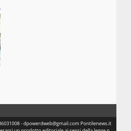
5336031008 - dpowerdweb@gmail.com Pontilenews.it
arsi un prodotto editoriale ai sensi della legge n.