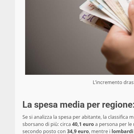
L’incremento drast
La spesa media per regione: 
Se si analizza la spesa per abitante, la classifica 
sborsano di più: circa
40,1 euro
a persona per le 
secondo posto con
34,9 euro
, mentre i
lombardi