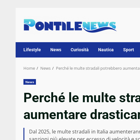
Skip
to
content
Lifestyle
News
Curiosità
Nautica
Sport
Home
News
Perché le multe stradali potrebbero aumenta
News
Perché le multe str
aumentare drastica
Dal 2025, le multe stradali in Italia aumenteran
sanzioni più elevate per eccesso di velocità e s