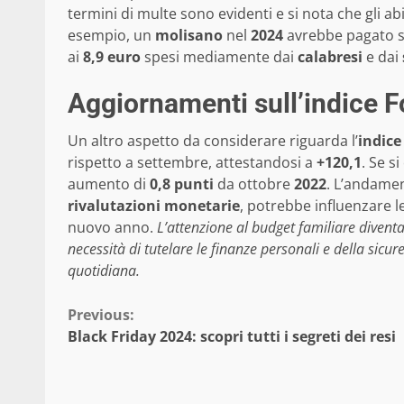
termini di multe sono evidenti e si nota che gli ab
esempio, un
molisano
nel
2024
avrebbe pagato 
ai
8,9 euro
spesi mediamente dai
calabresi
e dai
Aggiornamenti sull’indice Fo
Un altro aspetto da considerare riguarda l’
indice
rispetto a settembre, attestandosi a
+120,1
. Se s
aumento di
0,8 punti
da ottobre
2022
. L’andamen
rivalutazioni monetarie
, potrebbe influenzare le
nuovo anno.
L’attenzione al budget familiare diventa 
necessità di tutelare le finanze personali e della sicu
quotidiana.
Continue
Previous:
Black Friday 2024: scopri tutti i segreti dei resi
Reading