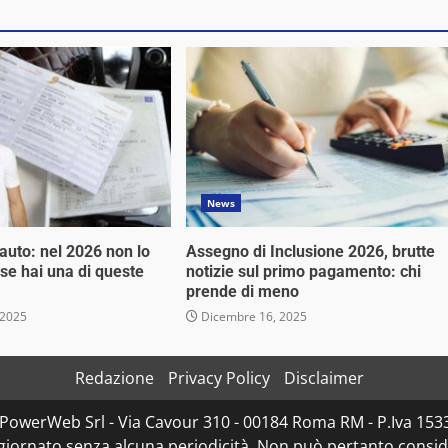
News
 auto: nel 2026 non lo
Assegno di Inclusione 2026, brutte
 se hai una di queste
notizie sul primo pagamento: chi
prende di meno
 2025
Dicembre 16, 2025
Redazione
Privacy Policy
Disclaimer
D PowerWeb Srl - Via Cavour 310 - 00184 Roma RM - P.Iva 1
ggiornato senza alcuna periodicità. Non può pertanto consider