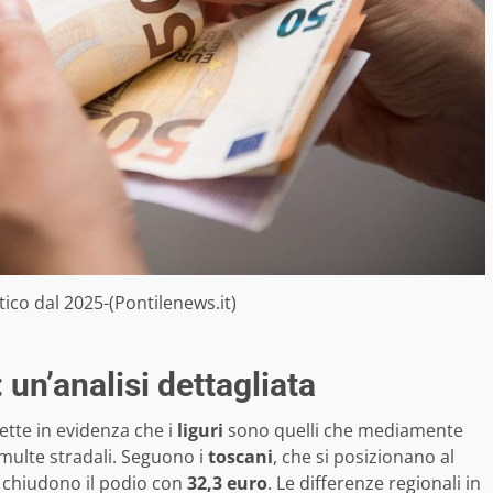
ico dal 2025-(Pontilenews.it)
un’analisi dettagliata
mette in evidenza che i
liguri
sono quelli che mediamente
multe stradali. Seguono i
toscani
, che si posizionano al
chiudono il podio con
32,3 euro
. Le differenze regionali in