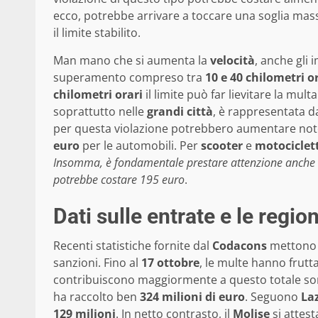
ecco, potrebbe arrivare a toccare una soglia mas
il limite stabilito.
Man mano che si aumenta la
velocità
, anche gli
superamento compreso tra
10 e 40 chilometri o
chilometri orari
il limite può far lievitare la mult
soprattutto nelle
grandi città
, è rappresentata d
per questa violazione potrebbero aumentare not
euro
per le automobili. Per
scooter
e
motociclet
Insomma, è fondamentale prestare attenzione anche a
potrebbe costare 195 euro
.
Dati sulle entrate e le region
Recenti statistiche fornite dal
Codacons
mettono i
sanzioni. Fino al
17 ottobre
, le multe hanno frutt
contribuiscono maggiormente a questo totale sono
ha raccolto ben
324 milioni di euro
. Seguono
La
129 milioni
. In netto contrasto, il
Molise
si attest