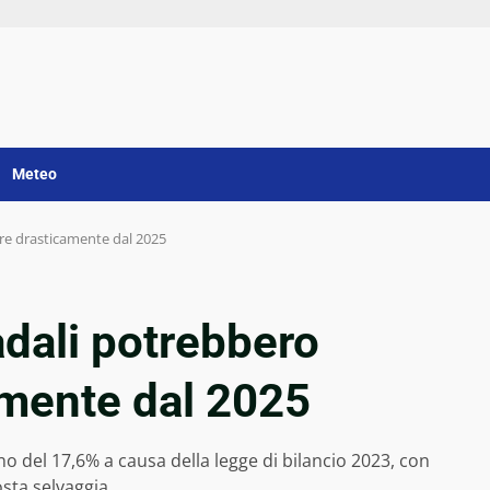
Meteo
re drasticamente dal 2025
adali potrebbero
mente dal 2025
no del 17,6% a causa della legge di bilancio 2023, con
osta selvaggia.