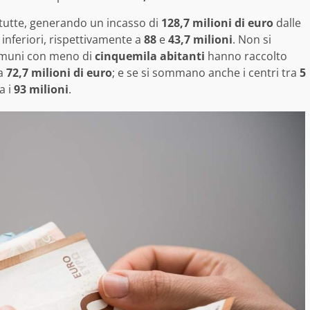
 tutte, generando un incasso di
128,7 milioni di euro
dalle
inferiori, rispettivamente a
88
e
43,7 milioni
. Non si
 comuni con meno di
cinquemila abitanti
hanno raccolto
 a
72,7 milioni di euro
; e se si sommano anche i centri tra
5
a i
93 milioni
.