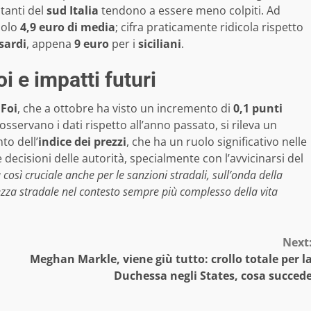
itanti del
sud Italia
tendono a essere meno colpiti. Ad
solo
4,9 euro di media
; cifra praticamente ridicola rispetto
sardi
, appena
9 euro
per i
siciliani
.
i e impatti futuri
 Foi
, che a ottobre ha visto un incremento di
0,1 punti
i osservano i dati rispetto all’anno passato, si rileva un
to dell’
indice dei prezzi
, che ha un ruolo significativo nelle
 decisioni delle autorità, specialmente con l’avvicinarsi del
così cruciale anche per le sanzioni stradali, sull’onda della
rezza stradale nel contesto sempre più complesso della vita
Next
Meghan Markle, viene giù tutto: crollo totale per l
Duchessa negli States, cosa succed