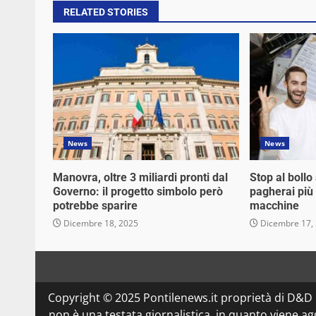
RELATED STORIES
News
News
Manovra, oltre 3 miliardi pronti dal
Stop al bollo
Governo: il progetto simbolo però
pagherai più
potrebbe sparire
macchine
Dicembre 18, 2025
Dicembre 17,
Copyright © 2025 Pontilenews.it proprietà di D&
non è una testata giornalistica, in quanto viene a