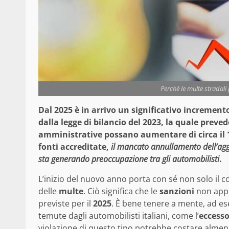
Perché le multe stradali
Dal 2025 è in arrivo un significativo incremento
dalla legge di bilancio del 2023, la quale preve
amministrative possano aumentare di circa il 1
fonti accreditate,
il mancato annullamento dell’agg
sta generando preoccupazione tra gli automobilisti
.
L’inizio del nuovo anno porta con sé non solo il
delle
multe
. Ciò significa che le
sanzioni
non appl
previste per il
2025
. È bene tenere a mente, ad e
temute dagli automobilisti italiani, come l’
eccesso
violazione di questo tipo potrebbe costare alme