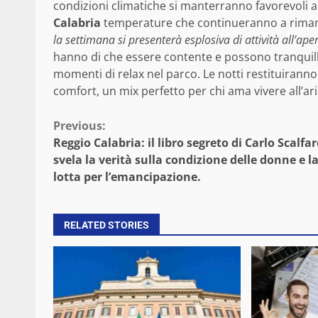
condizioni climatiche si manterranno favorevoli an
Calabria
temperature che continueranno a riman
la settimana si presenterà esplosiva di attività all’aper
hanno di che essere contente e possono tranquill
momenti di relax nel parco. Le notti restituirann
comfort, un mix perfetto per chi ama vivere all’ar
Continue
Previous:
Reggio Calabria: il libro segreto di Carlo Scalfa
Reading
svela la verità sulla condizione delle donne e la
lotta per l’emancipazione.
RELATED STORIES