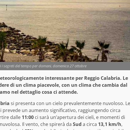
ti i segreti del tempo per domani, domenica 27 ottobre
eteorologicamente interessante per Reggio Calabria. Le
odere di un clima piacevole, con un clima che cambia dal
iamo nel dettaglio cosa ci attende.
bria
si presenta con un cielo prevalentemente nuvoloso. L
i prevede un aumento significativo, raggiungendo circa
rtire dalle
11:00
ci sarà un’apertura dei cieli, e momenti di
nuvolosa. Il vento, che spirerà da
Sud
a circa
13,1 km/h
,