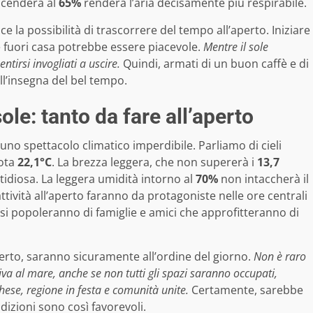
scenderà al
65%
renderà l’aria decisamente più respirabile.
 la possibilità di trascorrere del tempo all’aperto. Iniziare
 fuori casa potrebbe essere piacevole.
Mentre il sole
ntirsi invogliati a uscire.
Quindi, armati di un buon caffè e di
ll’insegna del bel tempo.
ole: tanto da fare all’aperto
uno spettacolo climatico imperdibile. Parliamo di cieli
uota
22,1°C
. La brezza leggera, che non supererà i
13,7
stidiosa. La leggera umidità intorno al
70%
non intaccherà il
ttività all’aperto faranno da protagoniste nelle ore centrali
si popoleranno di famiglie e amici che approfitteranno di
aperto, saranno sicuramente all’ordine del giorno.
Non è raro
iva al mare, anche se non tutti gli spazi saranno occupati,
ese, regione in festa e comunità unite.
Certamente, sarebbe
izioni sono così favorevoli.