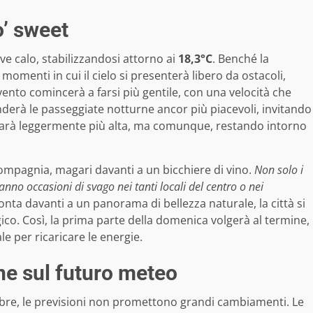
o’ sweet
ve calo, stabilizzandosi attorno ai
18,3°C
. Benché la
enti in cui il cielo si presenterà libero da ostacoli,
l vento comincerà a farsi più gentile, con una velocità che
enderà le passeggiate notturne ancor più piacevoli, invitando
 sarà leggermente più alta, ma comunque, restando intorno
ompagnia, magari davanti a un bicchiere di vino.
Non solo i
anno occasioni di svago nei tanti locali del centro o nei
nta davanti a un panorama di bellezza naturale, la città si
co. Così, la prima parte della domenica volgerà al termine,
e per ricaricare le energie.
one sul futuro meteo
bre, le previsioni non promettono grandi cambiamenti. Le