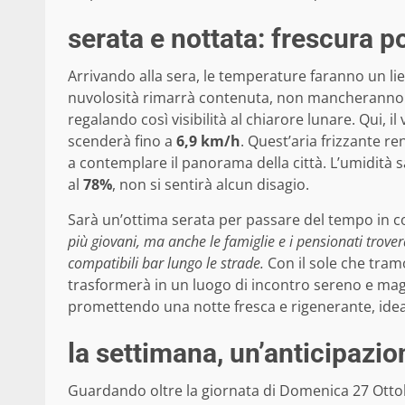
serata e nottata: frescura p
Arrivando alla sera, le temperature faranno un lie
nuvolosità rimarrà contenuta, non mancheranno mom
regalando così visibilità al chiarore lunare. Qui, i
scenderà fino a
6,9 km/h
. Quest’aria frizzante r
a contemplare il panorama della città. L’umidità
al
78%
, non si sentirà alcun disagio.
Sarà un’ottima serata per passare del tempo in c
più giovani, ma anche le famiglie e i pensionati trover
compatibili bar lungo le strade.
Con il sole che tramo
trasformerà in un luogo di incontro sereno e magi
promettendo una notte fresca e rigenerante, ideal
la settimana, un’anticipazi
Guardando oltre la giornata di Domenica 27 Otto