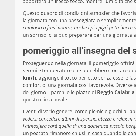
apporterà un fresco tocco, mentre l’umidità che 
Questo quadro di condizioni atmosferiche favorisce
la giornata con una passeggiata o semplicemente
comincia a farsi notare, anche i più pigri potrebbero se
un sorriso, ci si può preparare per una giornata a
pomeriggio all’insegna del s
Proseguendo nella giornata, il pomeriggio offrirà 
sereni e temperature che potrebbero toccare q
km/h
, aggiunge il tocco perfetto senza essere fa
comfort di una giornata così favorevole. Diverse a
del giorno. I parchi e le piazze di
Reggio Calabria
questo clima ideale.
Eventi di vario genere, come pic-nic e giochi all’
vedersi concedere attimi di spensieratezza e relax in r
l’atmosfera sarà quella di una domenica piccolo borgh
un peccato rimanere chiusi in casa quando le cond