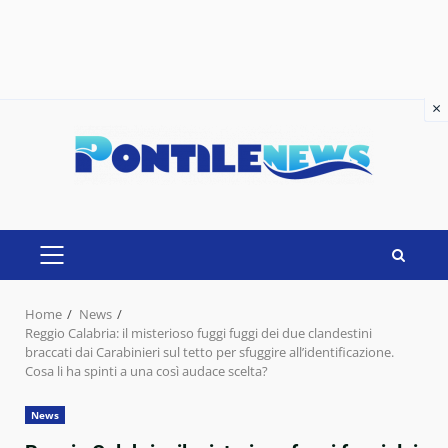
×
×
Skip
to
content
PRIMARY
MENU
Home
News
Reggio Calabria: il misterioso fuggi fuggi dei due clandestini
braccati dai Carabinieri sul tetto per sfuggire all’identificazione.
Cosa li ha spinti a una così audace scelta?
News