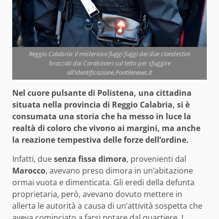
Reggio Calabria: il misterioso fuggi fuggi dei due clandestini
braccati dai Carabinieri sul tetto per sfuggire
all'identificazione.Pontilenews.it
Nel cuore pulsante di Polistena, una cittadina
situata nella provincia di Reggio Calabria, si è
consumata una storia che ha messo in luce la
realtà di coloro che vivono ai margini, ma anche
la reazione tempestiva delle forze dell’ordine.
Infatti, due
senza fissa dimora
, provenienti dal
Marocco
, avevano preso dimora in un’abitazione
ormai vuota e dimenticata. Gli eredi della defunta
proprietaria, però, avevano dovuto mettere in
allerta le autorità a causa di un’attività sospetta che
aveva cominciato a farsi notare dal quartiere. I