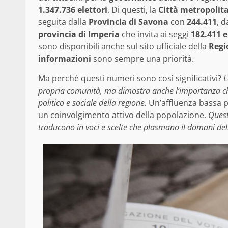
1.347.736 elettori
. Di questi, la
Città metropolit
seguita dalla
Provincia di Savona
con
244.411
, d
provincia di Imperia
che invita ai seggi
182.411 e
sono disponibili anche sul sito ufficiale della
Regi
informazioni
sono sempre una priorità.
Ma perché questi numeri sono così significativi?
L
propria comunità, ma dimostra anche l’importanza che 
politico e sociale della regione.
Un’affluenza bassa p
un coinvolgimento attivo della popolazione.
Quest
traducono in voci e scelte che plasmano il domani dell