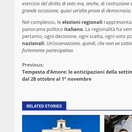
esercizio del diritto di voto ma, anche, di costruzione d
grande occasione, quasi un’alta prova di democrazia.
Nel complesso, le
elezioni regionali
rappresenta
panorama politico
italiano
. La regionalità ha se
pertanto, ogni decisione, ogni scelta, ogni voto po
nazionali
.
Un’osservazione, quindi, che non va sottov
fortemente partecipativa.
Continue
Previous:
Tempesta d’Amore: le anticipazioni della sett
Reading
dal 28 ottobre al 1° novembre
RELATED STORIES