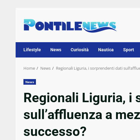
Skip
to
content
Lifestyle
News
Curiosità
Nautica
Sport
Home
News
Regionali Liguria, i sorprendenti dati sull’af
News
Regionali Liguria, i
sull’affluenza a me
successo?