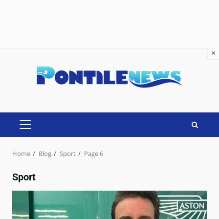
×
×
Skip
to
content
PRIMARY
MENU
Home
Blog
Sport
Page 6
Sport