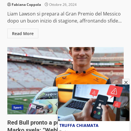
Fabiana Coppola
Ottobre 26, 2024
Liam Lawson si prepara al Gran Premio del Messico
dopo un buon inizio di stagione, affrontando sfide...
Read More
Sport
Red Bull pronto a puntare su Oscar Piastri?
TRUFFA CHIAMATA
Marko svela: “Webber ha qualcosa da dire…”