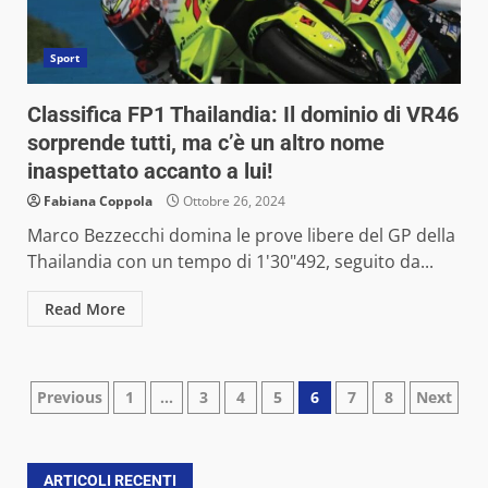
Sport
Classifica FP1 Thailandia: Il dominio di VR46
sorprende tutti, ma c’è un altro nome
inaspettato accanto a lui!
Fabiana Coppola
Ottobre 26, 2024
Marco Bezzecchi domina le prove libere del GP della
Thailandia con un tempo di 1'30"492, seguito da...
Read More
Paginazione
Previous
1
…
3
4
5
6
7
8
Next
degli
articoli
ARTICOLI RECENTI