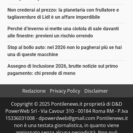
Non crederai al prezzo: la planetaria con frullatore e
tagliaverdure di Lidl è un affare imperdibile
Perché d’inverno si mette una ciotola di sale davanti
alle finestre: previeni un rischio orrendo
Stop al bollo auto: nel 2026 non lo pagherai più se hai
una di queste macchine
Assegno di Inclusione 2026, brutte notizie sul primo
pagamento: chi prende di meno
Redazione
Privacy Policy
Disclaimer
Copyright © 2025 Pontilenews.it proprietà di D&D
PowerWeb Srl - Via Cavour 310 - 00184 Roma RM - P.Iva
15336031008 - dpowerdweb@gmail.com Pontilenews.it
non è una testata giornalistica, in quanto viene
aggiornato senza alcuna periodicità. Non può