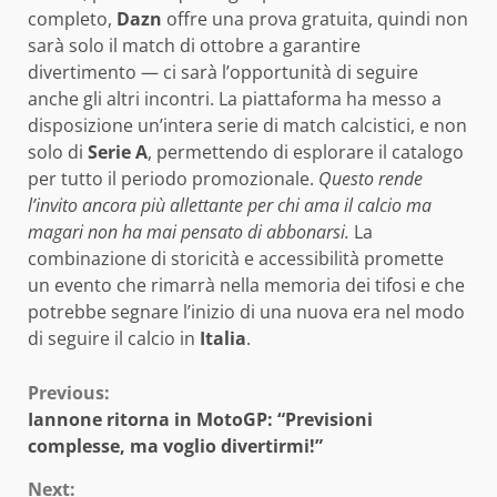
completo,
Dazn
offre una prova gratuita, quindi non
sarà solo il match di ottobre a garantire
divertimento — ci sarà l’opportunità di seguire
anche gli altri incontri. La piattaforma ha messo a
disposizione un’intera serie di match calcistici, e non
solo di
Serie A
, permettendo di esplorare il catalogo
per tutto il periodo promozionale.
Questo rende
l’invito ancora più allettante per chi ama il calcio ma
magari non ha mai pensato di abbonarsi.
La
combinazione di storicità e accessibilità promette
un evento che rimarrà nella memoria dei tifosi e che
potrebbe segnare l’inizio di una nuova era nel modo
di seguire il calcio in
Italia
.
Continue
Previous:
Iannone ritorna in MotoGP: “Previsioni
Reading
complesse, ma voglio divertirmi!”
Next: