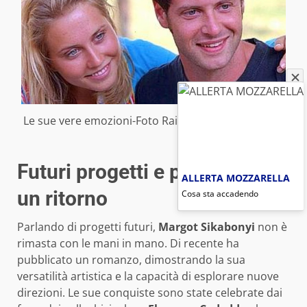
Le sue vere emozioni-Foto Rai Play-(Pontilenews.it)
Futuri progetti e possibilità di
ALLERTA MOZZARELLA
un ritorno
Cosa sta accadendo
Parlando di progetti futuri,
Margot Sikabonyi
non è
rimasta con le mani in mano. Di recente ha
pubblicato un romanzo, dimostrando la sua
versatilità artistica e la capacità di esplorare nuove
direzioni. Le sue conquiste sono state celebrate dai