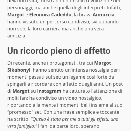
della loro vita, mostrando non solo l’evoluzione dei
personaggi, ma anche quella degli interpreti. Infatti,
Margot
e
Eleonora Cadeddu
, la brava
Annuccia
,
hanno vissuto un percorso condiviso, sviluppando
non solo la loro carriera ma anche una vera
amicizia.
Un ricordo pieno di affetto
Di recente, anche i protagonisti, tra cui
Margot
Sikabonyi
, hanno sentito un’intensa nostalgia per i
momenti passati sul set; un legame così forte da
spingerli a ricordare con affetto quegli anni. Un post
di
Margot
su
Instagram
ha catturato l’attenzione di
molti fan: ha condiviso un video nostalgico,
riportando alla mente i momenti belli insieme al suo
“promesso” set. Con una frase semplice e toccante
ha scritto:
“Quella è stata per me a tutti gli effetti, una
vera famiglia.”
I fan, da parte loro, sperano