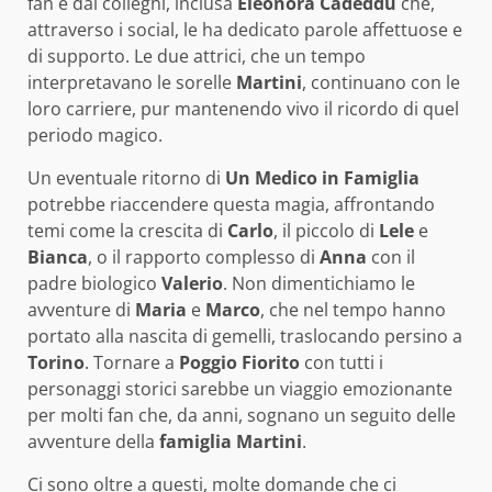
fan e dai colleghi, inclusa
Eleonora Cadeddu
che,
attraverso i social, le ha dedicato parole affettuose e
di supporto. Le due attrici, che un tempo
interpretavano le sorelle
Martini
, continuano con le
loro carriere, pur mantenendo vivo il ricordo di quel
periodo magico.
Un eventuale ritorno di
Un Medico in Famiglia
potrebbe riaccendere questa magia, affrontando
temi come la crescita di
Carlo
, il piccolo di
Lele
e
Bianca
, o il rapporto complesso di
Anna
con il
padre biologico
Valerio
. Non dimentichiamo le
avventure di
Maria
e
Marco
, che nel tempo hanno
portato alla nascita di gemelli, traslocando persino a
Torino
. Tornare a
Poggio Fiorito
con tutti i
personaggi storici sarebbe un viaggio emozionante
per molti fan che, da anni, sognano un seguito delle
avventure della
famiglia Martini
.
Ci sono oltre a questi, molte domande che ci