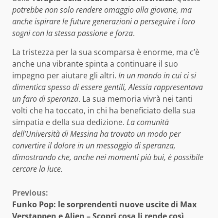
potrebbe non solo rendere omaggio alla giovane, ma
anche ispirare le future generazioni a perseguire i loro
sogni con la stessa passione e forza
.
La tristezza per la sua scomparsa è enorme, ma c’è
anche una vibrante spinta a continuare il suo
impegno per aiutare gli altri.
In un mondo in cui ci si
dimentica spesso di essere gentili, Alessia rappresentava
un faro di speranza
. La sua memoria vivrà nei tanti
volti che ha toccato, in chi ha beneficiato della sua
simpatia e della sua dedizione.
La comunità
dell’Università di Messina ha trovato un modo per
convertire il dolore in un messaggio di speranza,
dimostrando che, anche nei momenti più bui, è possibile
cercare la luce.
Continue
Previous:
Funko Pop: le sorprendenti nuove uscite di Max
Reading
Verstappen e Alien – Scopri cosa li rende così