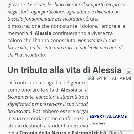
giovane.
Le risate, le chiacchierate, il supporto reciproco
negli studi: ogni particolare, ogni attimo è divenuto un
tassello fondamentale per ricordarla
. È una
dimostrazione che nonostante il dolore, l’amore e la
memoria di
Alessia
continueranno a vivere tra
coloro che l’hanno conosciuta.
Nonostante la sua
breve vita, ha lasciato una traccia indelebile nei cuori di
chi l’ha incontrata.
Un tributo alla vita di Alessia
Di fronte a una tragedia del genere, il pensiero di
come onorare la vita di
Alessia
si fa strada.
Sicuramente, educatori e studenti troveranno modi
significativi per preservare il suo ricordo e l’eredità che
ha lasciato
. Potrebbero essere organizzate iniziative
ESPERTI ALLARME
in sua memoria, come conferenze, eventi o borse di
Cosa fare
studio destinati a studenti meritevoli nel campo
della
Terapia della Neuro e Psicomotricità
.
Questo