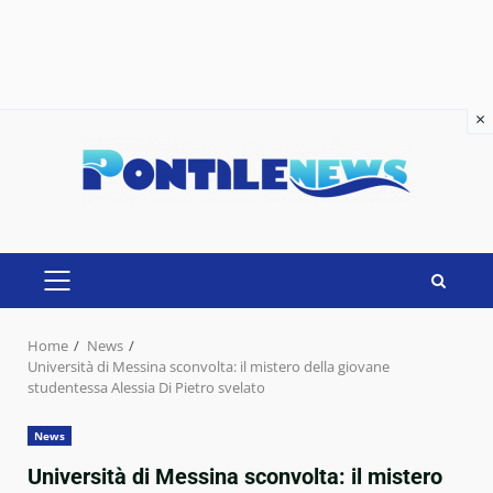
×
×
Skip
to
content
PRIMARY
MENU
Home
News
Università di Messina sconvolta: il mistero della giovane
studentessa Alessia Di Pietro svelato
News
Università di Messina sconvolta: il mistero