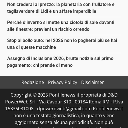
Non crederai al prezzo: la planetaria con frullatore e
tagliaverdure di Lidl è un affare imperdibile
Perché d’inverno si mette una ciotola di sale davanti
alle finestre: previeni un rischio orrendo
Stop al bollo auto: nel 2026 non lo pagherai più se hai
una di queste macchine
Assegno di Inclusione 2026, brutte notizie sul primo
pagamento: chi prende di meno
Redazione
Privacy Policy
Disclaimer
Copyright © 2025 Pontilenews.it proprietà di D&D
PowerWeb Srl - Via Cavour 310 - 00184 Roma RM - P.Iva
15336031008 - dpowerdweb@gmail.com Pontilenews.it
non è una testata giornalistica, in quanto viene
aggiornato senza alcuna periodicità. Non può