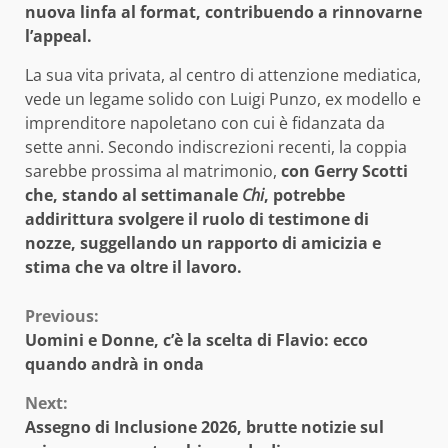
nuova linfa al format, contribuendo a rinnovarne
l’appeal.
La sua vita privata, al centro di attenzione mediatica,
vede un legame solido con Luigi Punzo, ex modello e
imprenditore napoletano con cui è fidanzata da
sette anni. Secondo indiscrezioni recenti, la coppia
sarebbe prossima al matrimonio,
con Gerry Scotti
che, stando al settimanale
Chi
, potrebbe
addirittura svolgere il ruolo di testimone di
nozze, suggellando un rapporto di amicizia e
stima che va oltre il lavoro.
Continue
Previous:
Uomini e Donne, c’è la scelta di Flavio: ecco
Reading
quando andrà in onda
Next:
Assegno di Inclusione 2026, brutte notizie sul