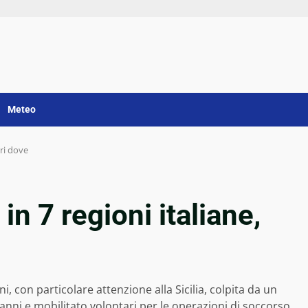
Meteo
pri dove
 in 7 regioni italiane,
ni, con particolare attenzione alla Sicilia, colpita da un
nni e mobilitato volontari per le operazioni di soccorso.