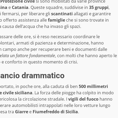
a
Protezione civile
si sono mobilitati da varie province
ina
e
Catania
. Queste squadre, suddivise in
35 gruppi
,
fermarsi, per liberare gli
scantinati
allagati e garantire
no offerto assistenza alle
famiglie
che si sono trovate in
a causa dell’acqua che ha invaso gli spazi.
assare delle ore, si è reso necessario coordinare le
volontari, armati di pazienza e determinazione, hanno
 in campo anche per recuperare beni e documenti dalle
rivelata un fattore fondamentale
, con molti che hanno aperto le
o e conforto in questo momento di crisi.
bilancio drammatico
ortato, in poche ore, alla caduta di ben
500 millimetri
 civile siciliana
. La forza delle piogge ha colpito in modo
ricolosa la circolazione stradale. I
vigili del fuoco
hanno
erare automobilisti intrappolati nelle loro vetture lungo
resa tra
Giarre
e
Fiumefreddo di Sicilia
.