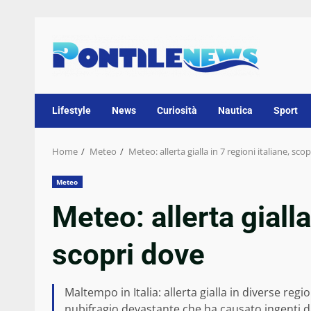
Skip
to
content
Lifestyle
News
Curiosità
Nautica
Sport
Home
Meteo
Meteo: allerta gialla in 7 regioni italiane, sco
Meteo
Meteo: allerta gialla
scopri dove
Maltempo in Italia: allerta gialla in diverse regio
nubifragio devastante che ha causato ingenti da