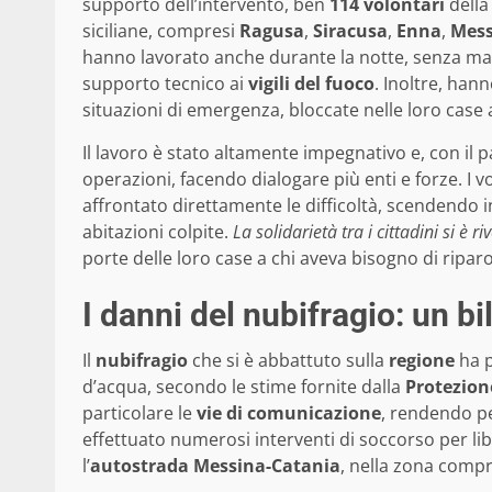
supporto dell’intervento, ben
114 volontari
dell
siciliane, compresi
Ragusa
,
Siracusa
,
Enna
,
Mess
hanno lavorato anche durante la notte, senza mai 
supporto tecnico ai
vigili del fuoco
. Inoltre, han
situazioni di emergenza, bloccate nelle loro case 
Il lavoro è stato altamente impegnativo e, con il p
operazioni, facendo dialogare più enti e forze. I 
affrontato direttamente le difficoltà, scendendo
abitazioni colpite.
La solidarietà tra i cittadini si è 
porte delle loro case a chi aveva bisogno di ripar
I danni del nubifragio: un 
Il
nubifragio
che si è abbattuto sulla
regione
ha p
d’acqua, secondo le stime fornite dalla
Protezione
particolare le
vie di comunicazione
, rendendo pe
effettuato numerosi interventi di soccorso per lib
l’
autostrada Messina-Catania
, nella zona comp