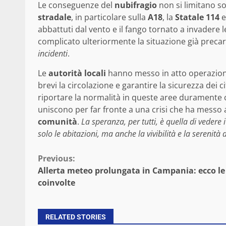
Le conseguenze del
nubifragio
non si limitano so
stradale
, in particolare sulla
A18
, la
Statale 114
e
abbattuti dal vento e il fango tornato a invadere l
complicato ulteriormente la situazione già precar
incidenti
.
Le
autorità locali
hanno messo in atto operazioni 
brevi la circolazione e garantire la sicurezza dei c
riportare la normalità in queste aree duramente col
uniscono per far fronte a una crisi che ha messo 
comunità
.
La speranza, per tutti, è quella di vedere 
solo le abitazioni, ma anche la vivibilità e la serenità
Continue
Previous:
Allerta meteo prolungata in Campania: ecco le
Reading
coinvolte
RELATED STORIES