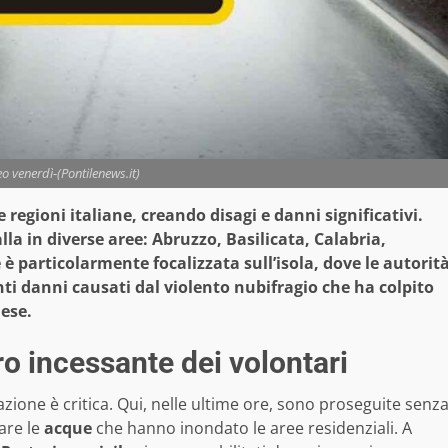
eo venerdì-(Pontilenews.it)
regioni italiane, creando disagi e danni significativi.
lla in diverse aree: Abruzzo, Basilicata, Calabria,
 è particolarmente focalizzata sull’isola, dove le autorit
genti danni causati dal violento nubifragio che ha colpito
nese.
oro incessante dei volontari
tuazione è critica. Qui, nelle ultime ore, sono proseguite senz
are le
acque
che hanno inondato le aree residenziali. A