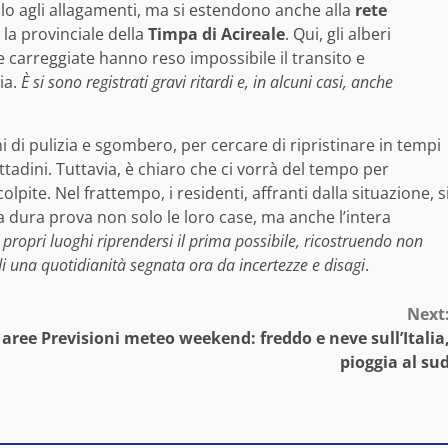
lo agli allagamenti, ma si estendono anche alla
rete
 la provinciale della
Timpa di Acireale
. Qui, gli alberi
e carreggiate hanno reso impossibile il transito e
ia.
È si sono registrati gravi ritardi e, in alcuni casi, anche
di pulizia e sgombero, per cercare di ripristinare in tempi
ittadini. Tuttavia, è chiaro che ci vorrà del tempo per
pite. Nel frattempo, i residenti, affranti dalla situazione, s
a dura prova non solo le loro case, ma anche l’intera
i propri luoghi riprendersi il prima possibile, ricostruendo non
 di una quotidianità segnata ora da incertezze e disagi
.
Next
 aree
Previsioni meteo weekend: freddo e neve sull’Italia
pioggia al su