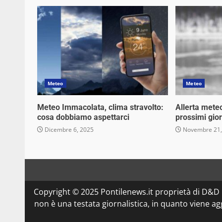
Meteo
Meteo
Meteo Immacolata, clima stravolto:
Allerta meteo
cosa dobbiamo aspettarci
prossimi giorn
Dicembre 6, 2025
Novembre 21,
Copyright © 2025 Pontilenews.it proprietà di D&
non è una testata giornalistica, in quanto viene a