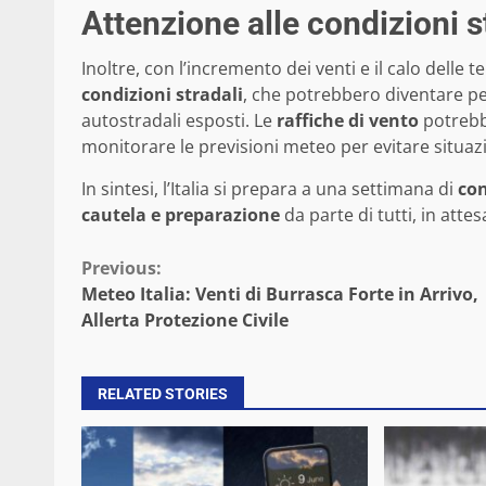
Attenzione alle condizioni s
Inoltre, con l’incremento dei venti e il calo dell
condizioni stradali
, che potrebbero diventare pe
autostradali esposti. Le
raffiche di vento
potrebbe
monitorare le previsioni meteo per evitare situazio
In sintesi, l’Italia si prepara a una settimana di
con
cautela e preparazione
da parte di tutti, in atte
Continue
Previous:
Meteo Italia: Venti di Burrasca Forte in Arrivo,
Reading
Allerta Protezione Civile
RELATED STORIES