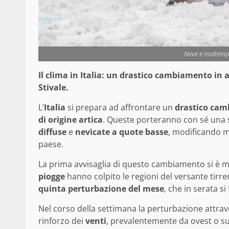
Neve e maltempo,
Il clima in Italia: un drastico cambiamento in 
Stivale.
L’
Italia
si prepara ad affrontare un
drastico cam
di origine artica
. Queste porteranno con sé una 
diffuse
e
nevicate a quote basse
, modificando 
paese.
La prima avvisaglia di questo cambiamento si è
piogge
hanno colpito le regioni del versante tirre
quinta perturbazione del mese
, che in serata si
Nel corso della settimana la perturbazione attrav
rinforzo dei
venti
, prevalentemente da ovest o s