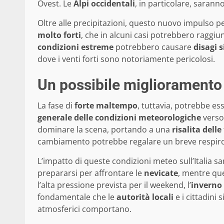
Ovest. Le
Alpi occidentali
, in particolare, sarann
Oltre alle precipitazioni, questo nuovo impulso 
molto forti
, che in alcuni casi potrebbero raggi
condizioni estreme
potrebbero causare
disagi s
dove i venti forti sono notoriamente pericolosi.
Un possibile miglioramento 
La fase di
forte maltempo
, tuttavia, potrebbe es
generale delle condizioni meteorologiche
verso 
dominare la scena, portando a una
risalita del
cambiamento potrebbe regalare un breve respiro al
L’impatto di queste condizioni meteo sull’Italia s
prepararsi per affrontare le
nevicate
, mentre qu
l’alta pressione prevista per il weekend, l’
inverno
fondamentale che le
autorità locali
e i cittadini
atmosferici comportano.