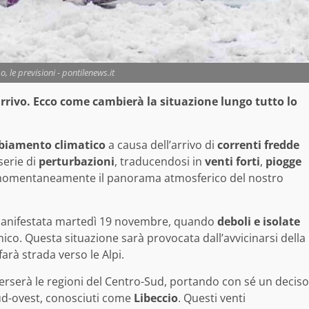
 le previsioni - pontilenews.it
arrivo. Ecco come cambierà la situazione lungo tutto lo
biamento climatico
a causa dell’arrivo di
correnti fredde
serie di
perturbazioni
, traducendosi in
venti forti
,
piogge
momentaneamente il panorama atmosferico del nostro
 manifestata martedì 19 novembre, quando
deboli e isolate
nico. Questa situazione sarà provocata dall’avvicinarsi della
 farà strada verso le Alpi.
erserà le regioni del Centro-Sud, portando con sé un deciso
ud-ovest, conosciuti come
Libeccio
. Questi venti