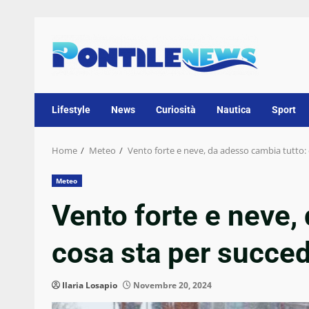
Skip
to
content
Lifestyle
News
Curiosità
Nautica
Sport
Home
Meteo
Vento forte e neve, da adesso cambia tutto: c
Meteo
Vento forte e neve,
cosa sta per succede
Ilaria Losapio
Novembre 20, 2024