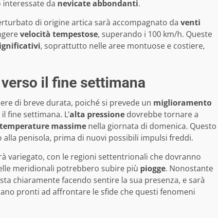
o interessate da
nevicate abbondanti
.
perturbato di origine artica sarà accompagnato da
venti
ungere
velocità tempestose
, superando i 100 km/h. Queste
ignificativi
, soprattutto nelle aree montuose e costiere,
verso il fine settimana
sere di breve durata, poiché si prevede un
miglioramento
il fine settimana. L’
alta pressione
dovrebbe tornare a
le temperature massime
nella giornata di domenica. Questo
la penisola, prima di nuovi possibili impulsi freddi.
arà variegato, con le regioni settentrionali che dovranno
elle meridionali potrebbero subire più
piogge
. Nonostante
sta chiaramente facendo sentire la sua presenza, e sarà
 siano pronti ad affrontare le sfide che questi fenomeni