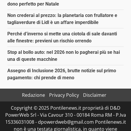
dono perfetto per Natale
Non crederai al prezzo: la planetaria con frullatore e
tagliaverdure di Lidl è un affare imperdibile
Perché d’inverno si mette una ciotola di sale davanti
alle finestre: previeni un rischio orrendo
Stop al bollo auto: nel 2026 non lo pagherai più se hai
una di queste macchine
Assegno di Inclusione 2026, brutte notizie sul primo
pagamento: chi prende di meno
Redazione
Privacy Policy
Disclaimer
Copyright © 2025 Pontilenews.it proprietà di D&D
PowerWeb Srl - Via Cavour 310 - 00184 Roma RM - P.Iva
15336031008 - dpowerdweb@gmail.com Pontilenews.it
non è una testata giornalistica, in quanto viene