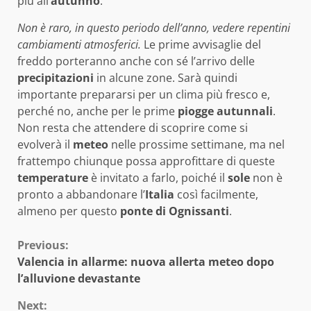
più all’
autunno
.
Non è raro, in questo periodo dell’anno, vedere repentini
cambiamenti atmosferici.
Le prime avvisaglie del
freddo porteranno anche con sé l’arrivo delle
precipitazioni
in alcune zone. Sarà quindi
importante prepararsi per un clima più fresco e,
perché no, anche per le prime
piogge autunnali
.
Non resta che attendere di scoprire come si
evolverà il
meteo
nelle prossime settimane, ma nel
frattempo chiunque possa approfittare di queste
temperature
è invitato a farlo, poiché il
sole
non è
pronto a abbandonare l’
Italia
così facilmente,
almeno per questo
ponte di Ognissanti
.
Continue
Previous:
Valencia in allarme: nuova allerta meteo dopo
Reading
l’alluvione devastante
Next: