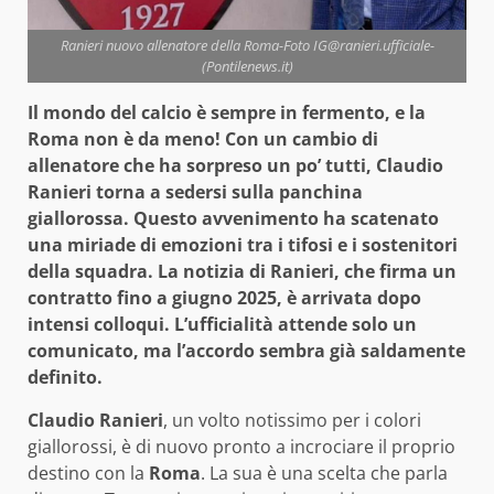
Ranieri nuovo allenatore della Roma-Foto IG@ranieri.ufficiale-
(Pontilenews.it)
Il mondo del calcio è sempre in fermento, e la
Roma non è da meno! Con un cambio di
allenatore che ha sorpreso un po’ tutti, Claudio
Ranieri torna a sedersi sulla panchina
giallorossa. Questo avvenimento ha scatenato
una miriade di emozioni tra i tifosi e i sostenitori
della squadra. La notizia di Ranieri, che firma un
contratto fino a giugno 2025, è arrivata dopo
intensi colloqui. L’ufficialità attende solo un
comunicato, ma l’accordo sembra già saldamente
definito.
Claudio Ranieri
, un volto notissimo per i colori
giallorossi, è di nuovo pronto a incrociare il proprio
destino con la
Roma
. La sua è una scelta che parla