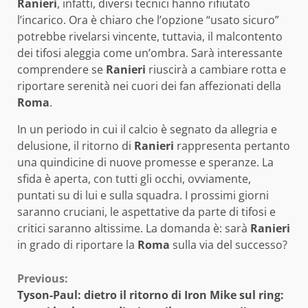
Ranieri
, infatti, diversi tecnici hanno rifiutato
l’incarico. Ora è chiaro che l’opzione “usato sicuro”
potrebbe rivelarsi vincente, tuttavia, il malcontento
dei tifosi aleggia come un’ombra. Sarà interessante
comprendere se
Ranieri
riuscirà a cambiare rotta e
riportare serenità nei cuori dei fan affezionati della
Roma
.
In un periodo in cui il calcio è segnato da allegria e
delusione, il ritorno di
Ranieri
rappresenta pertanto
una quindicine di nuove promesse e speranze. La
sfida è aperta, con tutti gli occhi, ovviamente,
puntati su di lui e sulla squadra. I prossimi giorni
saranno cruciani, le aspettative da parte di tifosi e
critici saranno altissime. La domanda è: sarà
Ranieri
in grado di riportare la
Roma
sulla via del successo?
Continue
Previous:
Tyson-Paul: dietro il ritorno di Iron Mike sul ring: