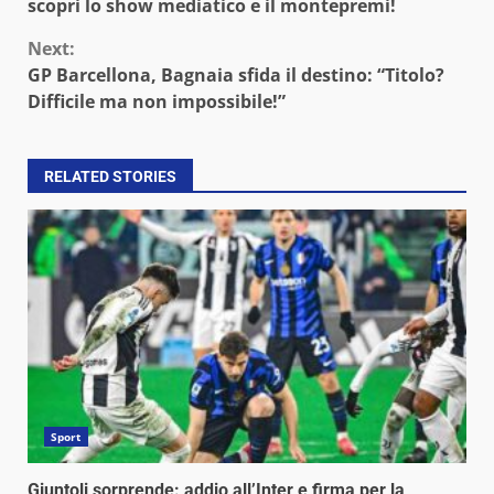
Reading
scopri lo show mediatico e il montepremi!
Next:
GP Barcellona, Bagnaia sfida il destino: “Titolo?
Difficile ma non impossibile!”
RELATED STORIES
Sport
Giuntoli sorprende: addio all’Inter e firma per la