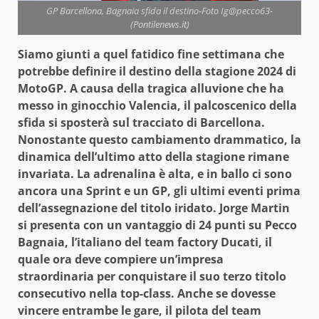
GP Barcellona, Bagnaia sfida il destino-Foto Ig@pecco63-
(Pontilenews.it)
Siamo giunti a quel fatidico fine settimana che
potrebbe definire il destino della stagione 2024 di
MotoGP. A causa della tragica alluvione che ha
messo in ginocchio Valencia, il palcoscenico della
sfida si sposterà sul tracciato di Barcellona.
Nonostante questo cambiamento drammatico, la
dinamica dell’ultimo atto della stagione rimane
invariata. La adrenalina è alta, e in ballo ci sono
ancora una Sprint e un GP, gli ultimi eventi prima
dell’assegnazione del titolo iridato. Jorge Martin
si presenta con un vantaggio di 24 punti su Pecco
Bagnaia, l’italiano del team factory Ducati, il
quale ora deve compiere un’impresa
straordinaria per conquistare il suo terzo titolo
consecutivo nella top-class. Anche se dovesse
vincere entrambe le gare, il pilota del team