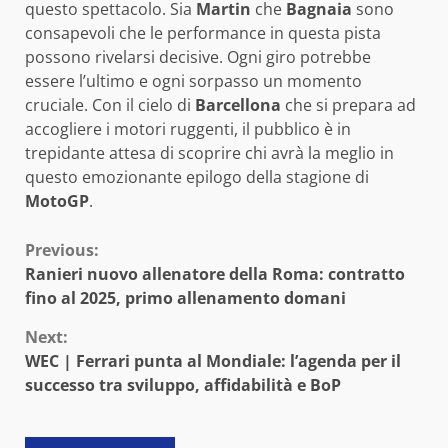
questo spettacolo. Sia
Martin
che
Bagnaia
sono
consapevoli che le performance in questa pista
possono rivelarsi decisive. Ogni giro potrebbe
essere l’ultimo e ogni sorpasso un momento
cruciale. Con il cielo di
Barcellona
che si prepara ad
accogliere i motori ruggenti, il pubblico è in
trepidante attesa di scoprire chi avrà la meglio in
questo emozionante epilogo della stagione di
MotoGP
.
Continue
Previous:
Ranieri nuovo allenatore della Roma: contratto
Reading
fino al 2025, primo allenamento domani
Next:
WEC | Ferrari punta al Mondiale: l’agenda per il
successo tra sviluppo, affidabilità e BoP