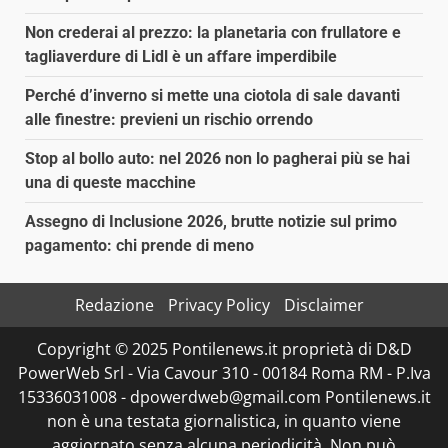
Non crederai al prezzo: la planetaria con frullatore e
tagliaverdure di Lidl è un affare imperdibile
Perché d’inverno si mette una ciotola di sale davanti
alle finestre: previeni un rischio orrendo
Stop al bollo auto: nel 2026 non lo pagherai più se hai
una di queste macchine
Assegno di Inclusione 2026, brutte notizie sul primo
pagamento: chi prende di meno
Redazione
Privacy Policy
Disclaimer
Copyright © 2025 Pontilenews.it proprietà di D&D
PowerWeb Srl - Via Cavour 310 - 00184 Roma RM - P.Iva
15336031008 - dpowerdweb@gmail.com Pontilenews.it
non è una testata giornalistica, in quanto viene
aggiornato senza alcuna periodicità. Non può