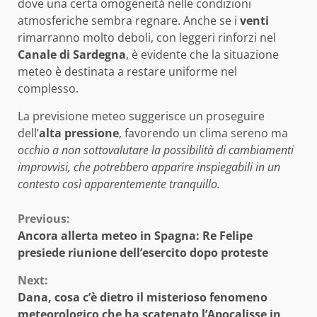
dove una certa omogeneità nelle condizioni
atmosferiche sembra regnare. Anche se i
venti
rimarranno molto deboli, con leggeri rinforzi nel
Canale di Sardegna
, è evidente che la situazione
meteo è destinata a restare uniforme nel
complesso.
La previsione meteo suggerisce un proseguire
dell’
alta pressione
, favorendo un clima sereno ma
occhio a non sottovalutare la possibilità di cambiamenti
improvvisi, che potrebbero apparire inspiegabili in un
contesto così apparentemente tranquillo.
Continue
Previous:
Ancora allerta meteo in Spagna: Re Felipe
Reading
presiede riunione dell’esercito dopo proteste
Next:
Dana, cosa c’è dietro il misterioso fenomeno
meteorologico che ha scatenato l’Apocalisse in